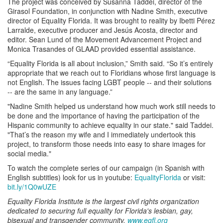
The project was conceived by Susanna Taddei, director of the
Girasol Foundation, in conjunction with Nadine Smith, executive
director of Equality Florida. It was brought to reality by Ibetti Pérez
Larralde, executive producer and Jesús Acosta, director and
editor. Sean Lund of the Movement Advancement Project and
Monica Trasandes of GLAAD provided essential assistance.
“Equality Florida is all about inclusion,” Smith said. “So it’s entirely
appropriate that we reach out to Floridians whose first language is
not English. The issues facing LGBT people -- and their solutions
-- are the same in any language.”
"Nadine Smith helped us understand how much work still needs to
be done and the importance of having the participation of the
Hispanic community to achieve equality in our state." said Taddei.
"That’s the reason my wife and I immediately undertook this
project, to transform those needs into easy to share images for
social media."
To watch the complete series of our campaign (in Spanish with
English subtitles) look for us in youtube:
EqualityFlorida
​or visit:
bit.ly/1Q0wUZE
Equality Florida Institute is the largest civil rights organization
dedicated to securing full equality for Florida's lesbian, gay,
bisexual and transgender community.
www.eqfl.org