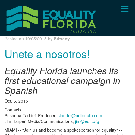
Skip
to
main
content
Posted on 10/05/2015 by
Brittany
​Unete a nosotros!
Equality Florida launches its
first educational campaign in
Spanish
Oct. 5, 2015
Contacts:
Susanna Taddei, Producer,
staddei@bellsouth.com
Jim Harper, Media/Communications,
jim@eqfl.org
MIAMI -- “Join us and become a spokesperson for equality" --